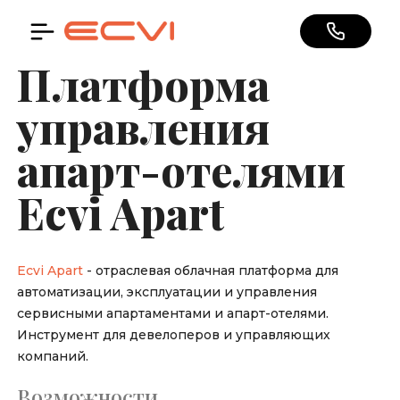
Перейти
к
основному
содержанию
Платформа
управления
апарт-отелями
Ecvi Apart
Ecvi Apart
- отраслевая облачная платформа для
автоматизации, эксплуатации и управления
сервисными апартаментами и апарт-отелями.
Инструмент для девелоперов и управляющих
компаний.
Возможности