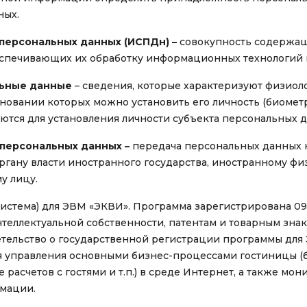
ных.
персональных данных (ИСПДн) –
совокупность содержащ
спечивающих их обработку информационных технологий и
льные данные
– сведения, которые характеризуют физиол
основании которых можно установить его личность (биоме
ются для установления личности субъекта персональных 
персональных данных –
передача персональных данных 
ргану власти иностранного государства, иностранному фи
у лицу.
система) для ЭВМ «ЭКВИ». Программа зарегистрирована 09
теллектуальной собственности, патентам и товарным знак
етельство о государственной регистрации программы для
 для управления основными бизнес-процессами гостиницы 
 расчетов с гостями и т.п.) в среде Интернет, а также мон
мации.