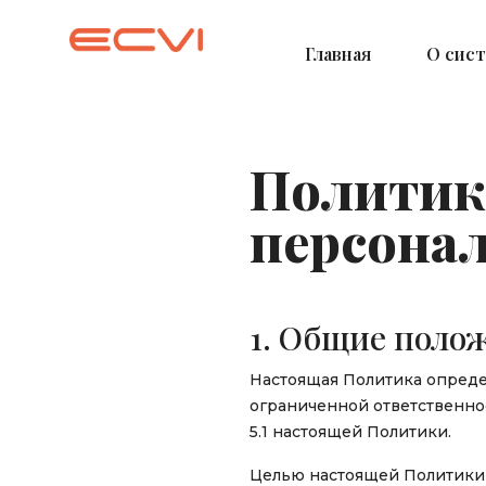
Перейти
к
Главная
О сис
основному
содержанию
Политик
персона
1. Общие поло
Настоящая Политика опреде
ограниченной ответственнос
5.1 настоящей Политики.
Целью настоящей Политики 