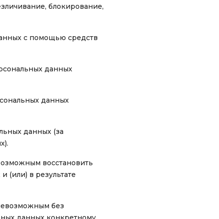
езличивание, блокирование,
анных с помощью средств
ерсональных данных
рсональных данных
ьных данных (за
х).
евозможным восстановить
 (или) в результате
 невозможным без
ьных данных конкретному