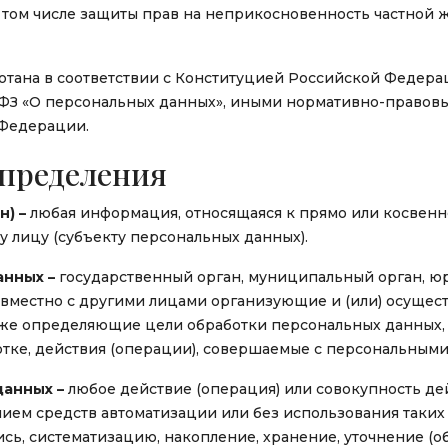
в том числе защиты прав на неприкосновенность частной 
отана в соответствии с Конституцией Российской Федер
2-ФЗ «О персональных данных», иными нормативно-право
 Федерации.
определения
) –
любая информация, относящаяся к прямо или косвен
 лицу (субъекту персональных данных).
анных –
государственный орган, муниципальный орган, ю
совместно с другими лицами организующие и (или) осуще
кже определяющие цели обработки персональных данных,
тке, действия (операции), совершаемые с персональным
данных –
любое действие (операция) или совокупность де
ием средств автоматизации или без использования таких
ись, систематизацию, накопление, хранение, уточнение (о