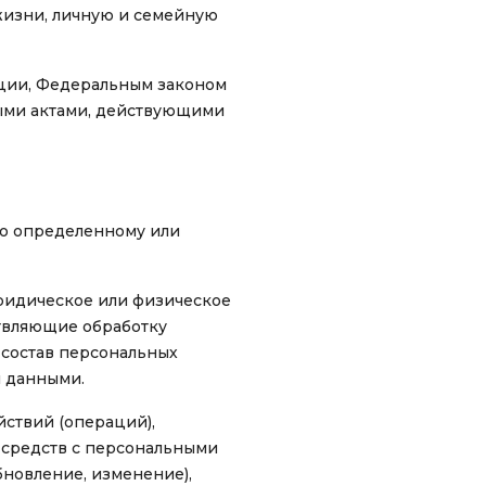
жизни, личную и семейную
ации, Федеральным законом
выми актами, действующими
но определенному или
ридическое или физическое
ствляющие обработку
 состав персональных
и данными.
йствий (операций),
 средств с персональными
бновление, изменение),