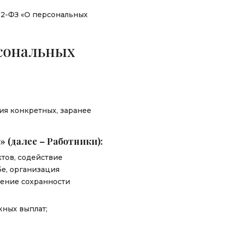
52-ФЗ «О персональных
рсональных
ия конкретных, заранее
 (далее – Работники):
тов, содействие
е, организация
чение сохранности
жных выплат;