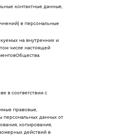
льные контактные данные,
очнений) в персональные
куемых на внутренних и
 том числе настоящей
ументовОбщества.
ве в соответствии с
имые правовые,
ы персональных данных от
ования, копирования,
авомерных действий в