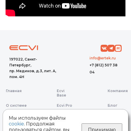
info@ertek.ru
197022, Санкт-
Петербург,
+7 (812) 507 38
пр. Медиков, д.3, лит. А,
04
пом. 4Н
Главная
Ecvi
Компания
Base
О системе
Ecvi Pro
Блог
Ecvi Apart
Мы используем файлы
cookie
. Продолжая
пользоваться сайтом, вы
Принимаю